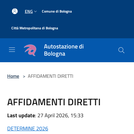
Salta al contenuto principale
|
ENG
Comune di Bologna
|
Città Metropolitana di Bologna
Autostazione di
Bologna
Home
>
AFFIDAMENTI DIRETTI
AFFIDAMENTI DIRETTI
Last update
: 27 April 2026, 15:33
DETERMINE 2026