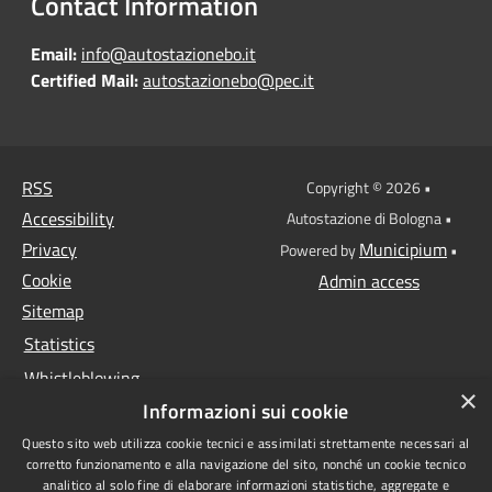
Contact Information
Email:
info@autostazionebo.it
Certified Mail:
autostazionebo@pec.it
RSS
Copyright © 2026 •
Accessibility
Autostazione di Bologna •
Privacy
Municipium
Powered by
•
Cookie
Admin access
Sitemap
Statistics
Whistleblowing
×
Informazioni sui cookie
Data protection
Questo sito web utilizza cookie tecnici e assimilati strettamente necessari al
Anti-money laundering
corretto funzionamento e alla navigazione del sito, nonché un cookie tecnico
Supplier register
analitico al solo fine di elaborare informazioni statistiche, aggregate e