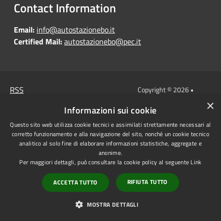
Contact Information
Email:
info@autostazionebo.it
Certified Mail:
autostazionebo@pec.it
RSS
Copyright © 2026 •
×
Accessibility
Autostazione di Bologna •
Informazioni sui cookie
Privacy
Municipium
Powered by
•
Questo sito web utilizza cookie tecnici e assimilati strettamente necessari al
Cookie
Admin access
corretto funzionamento e alla navigazione del sito, nonché un cookie tecnico
analitico al solo fine di elaborare informazioni statistiche, aggregate e
Sitemap
anonime.
Statistics
Per maggiori dettagli, può consultare la cookie policy al seguente
Link
Whistleblowing
RIFIUTA TUTTO
ACCETTA TUTTO
Data protection
MOSTRA DETTAGLI
Anti-money laundering