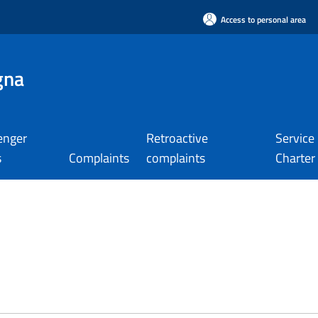
Access to personal area
gna
enger
Retroactive
Service
s
Complaints
complaints
Charter