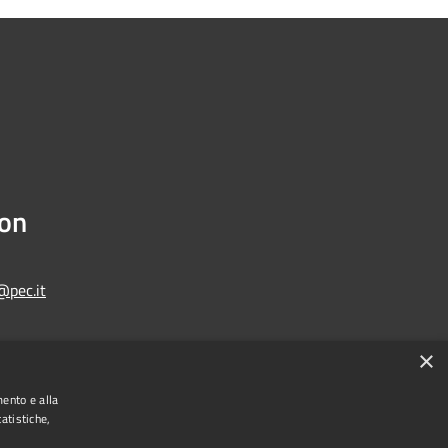
ion
@pec.it
×
Municipium
Admin access
one di Bologna • Powered by
•
mento e alla
atistiche,