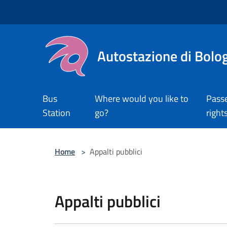
Salta al contenuto principale
Autostazione di Bolo
Bus
Where would you like to
Pass
Station
go?
right
Home
>
Appalti pubblici
Appalti pubblici