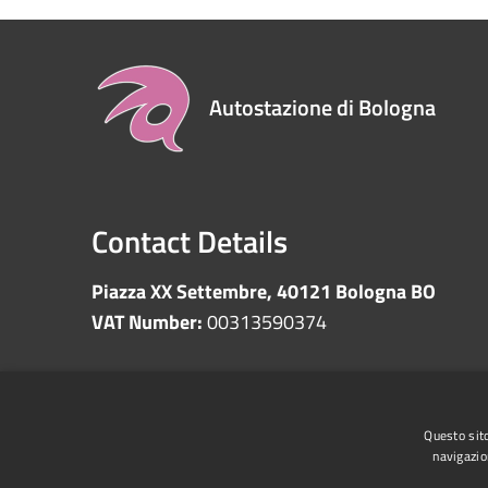
Autostazione di Bologna
Contact Details
Piazza XX Settembre, 40121 Bologna BO
VAT Number:
00313590374
RSS
Accessibility
Privacy
Cookie
Sitemap
Questo sito
navigazio
Whistleblowing
Data protection
Anti-money 