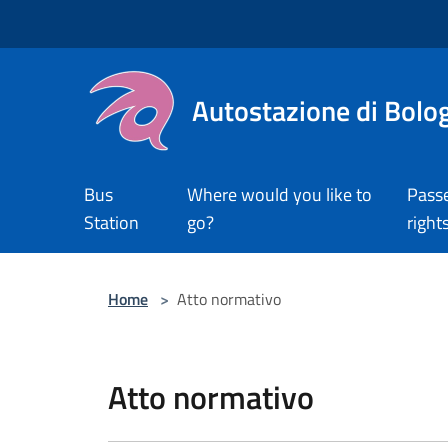
Salta al contenuto principale
Autostazione di Bolo
Bus
Where would you like to
Pass
Station
go?
right
Home
>
Atto normativo
Atto normativo