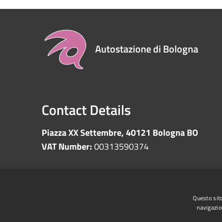
Autostazione di Bologna
Contact Details
Piazza XX Settembre, 40121 Bologna BO
VAT Number:
00313590374
RSS
Accessibility
Privacy
Cookie
Sitemap
Questo sito
navigazio
Whistleblowing
Data protection
Anti-money 