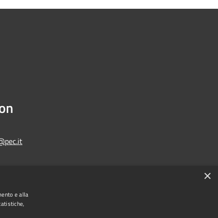
ion
@pec.it
×
Municipium
Admin access
one di Bologna • Powered by
•
mento e alla
atistiche,