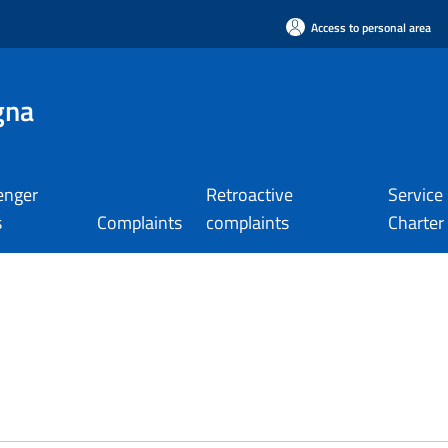
Access to personal area
gna
enger
Retroactive
Service
s
Complaints
complaints
Charter