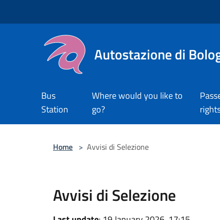
Salta al contenuto principale
Autostazione di Bolo
Bus
Where would you like to
Pass
Station
go?
right
Home
>
Avvisi di Selezione
Avvisi di Selezione
Last update
: 19 January 2026, 17:15