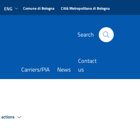
|
|
ENG
Comune di Bologna
Città Metropolitana di Bologna
Search
Contact
Carriers/PIA
News
us
 actions