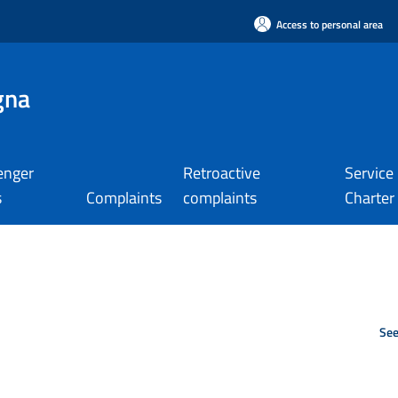
Access to personal area
gna
enger
Retroactive
Service
s
Complaints
complaints
Charter
See