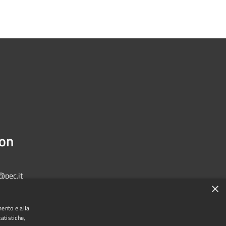
ion
@pec.it
×
mento e alla
atistiche,