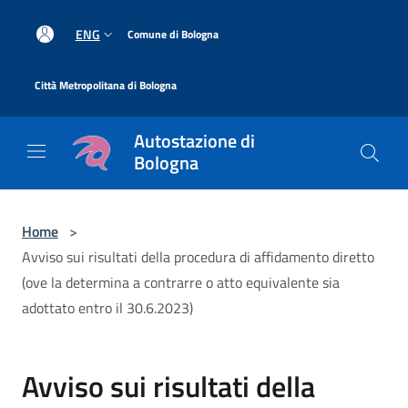
Salta al contenuto principale
|
ENG
Comune di Bologna
|
Città Metropolitana di Bologna
Autostazione di
Bologna
Home
>
Avviso sui risultati della procedura di affidamento diretto
(ove la determina a contrarre o atto equivalente sia
adottato entro il 30.6.2023)
Avviso sui risultati della