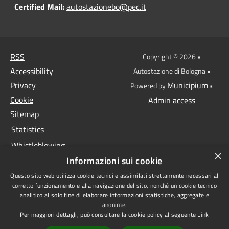
Certified Mail:
autostazionebo@pec.it
RSS
Copyright © 2026 •
Accessibility
Autostazione di Bologna •
Privacy
Municipium
Powered by
•
Cookie
Admin access
Sitemap
Statistics
Whistleblowing
×
Informazioni sui cookie
Data protection
Questo sito web utilizza cookie tecnici e assimilati strettamente necessari al
Anti-money laundering
corretto funzionamento e alla navigazione del sito, nonché un cookie tecnico
Supplier register
analitico al solo fine di elaborare informazioni statistiche, aggregate e
anonime.
Video surveillance
Per maggiori dettagli, può consultare la cookie policy al seguente
Link
Declaration of