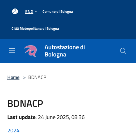
Salta al contenuto principale
|
ENG
Comune di Bologna
|
Città Metropolitana di Bologna
Autostazione di
Bologna
Home
>
BDNACP
BDNACP
Last update
: 24 June 2025, 08:36
2024