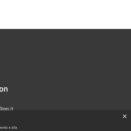
ion
@pec.it
×
mento e alla