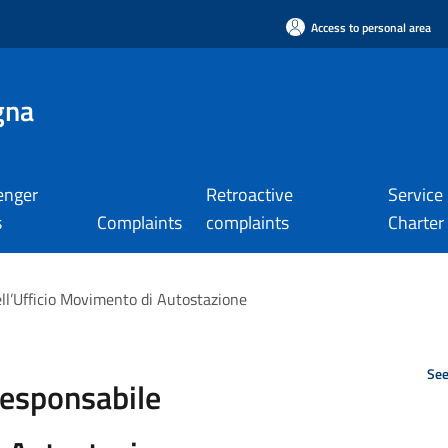
Access to personal area
gna
enger
Retroactive
Service
s
Complaints
complaints
Charter
’Ufficio Movimento di Autostazione
See
sponsabile