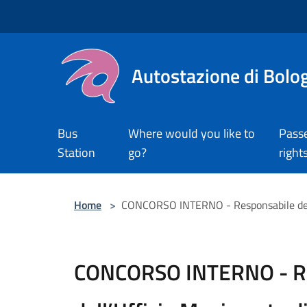
Salta al contenuto principale
Autostazione di Bolo
Bus
Where would you like to
Pass
Station
go?
right
Home
>
CONCORSO INTERNO - Responsabile dell
CONCORSO INTERNO - Re