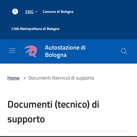
Salta al contenuto principale
|
ENG
Comune di Bologna
|
Città Metropolitana di Bologna
Autostazione di
Bologna
Home
>
Documenti (tecnico) di supporto
Documenti (tecnico) di
supporto