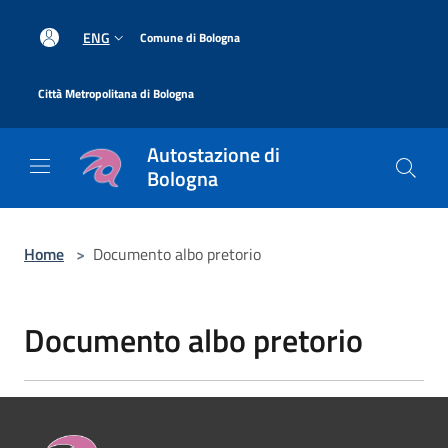
Salta al contenuto principale
|
ENG
Comune di Bologna
|
Città Metropolitana di Bologna
Autostazione di
Bologna
Home
>
Documento albo pretorio
Documento albo pretorio