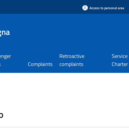
Access to personal area
gna
enger
Retroactive
Service
s
Complaints
complaints
Charter
o