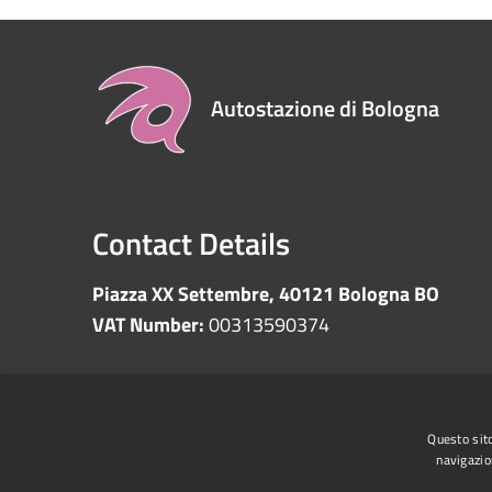
Autostazione di Bologna
Contact Details
Piazza XX Settembre, 40121 Bologna BO
VAT Number:
00313590374
RSS
Accessibility
Privacy
Cookie
Sitemap
Questo sito
navigazio
Whistleblowing
Data protection
Anti-money 