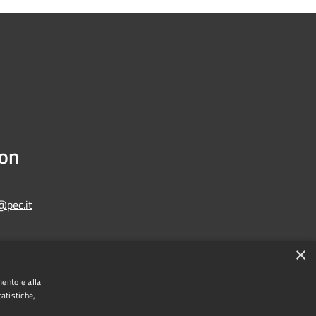
ion
@pec.it
×
Municipium
Admin access
one di Bologna • Powered by
•
mento e alla
atistiche,