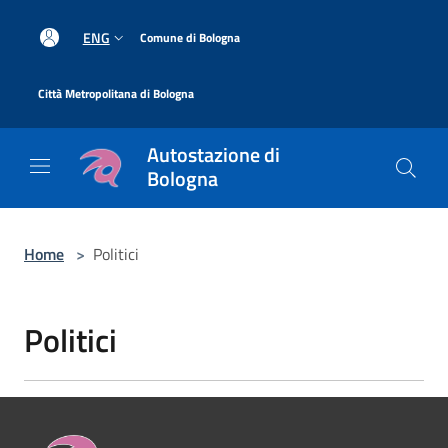
Salta al contenuto principale
|
ENG
Comune di Bologna
|
Città Metropolitana di Bologna
Autostazione di
Bologna
Home
>
Politici
Politici