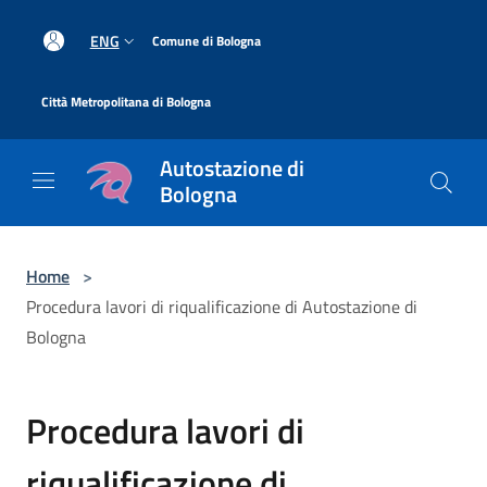
Salta al contenuto principale
|
ENG
Comune di Bologna
|
Città Metropolitana di Bologna
Autostazione di
Bologna
Home
>
Procedura lavori di riqualificazione di Autostazione di
Bologna
Procedura lavori di
riqualificazione di