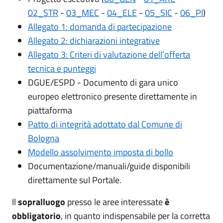
02_STR
-
03_MEC
-
04_ELE
-
05_SIC
-
06_PI
)
Allegato 1: domanda di partecipazione
Allegato 2: dichiarazioni integrative
Allegato 3: Criteri di valutazione dell’offerta
tecnica e punteggi
DGUE/ESPD - Documento di gara unico
europeo elettronico presente direttamente in
piattaforma
Patto di integrità adottato dal Comune di
Bologna
Modello assolvimento imposta di bollo
Documentazione/manuali/guide disponibili
direttamente sul Portale.
Il
sopralluogo
presso le aree interessate
è
obbligatorio
, in quanto indispensabile per la corretta