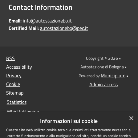
Contact Information
Email:
info@autostazionebo.it
Certified Mail:
autostazionebo@pec.it
RSS
Copyright © 2026 •
Accessibility
Autostazione di Bologna •
Privacy
Municipium
Powered by
•
Cookie
Admin access
Sitemap
Statistics
Whistleblowing
×
Informazioni sui cookie
Data protection
Questo sito web utilizza cookie tecnici e assimilati strettamente necessari al
Anti-money laundering
corretto funzionamento e alla navigazione del sito, nonché un cookie tecnico