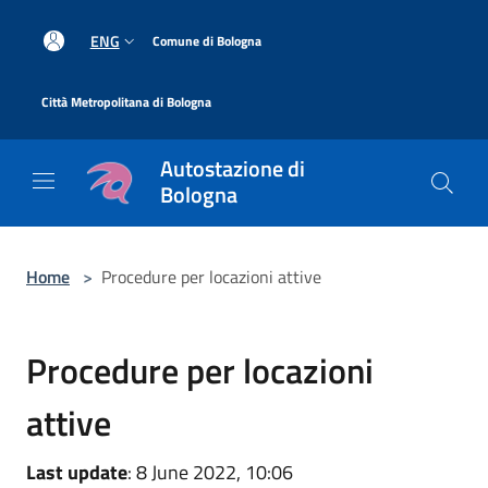
Salta al contenuto principale
|
ENG
Comune di Bologna
|
Città Metropolitana di Bologna
Autostazione di
Bologna
Home
>
Procedure per locazioni attive
Procedure per locazioni
attive
Last update
: 8 June 2022, 10:06