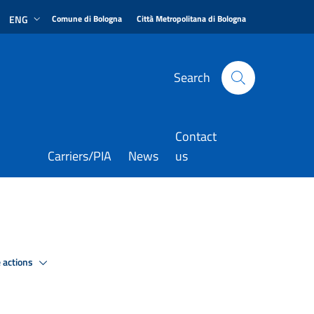
|
|
ENG
Comune di Bologna
Città Metropolitana di Bologna
Search
Contact
Carriers/PIA
News
us
 actions