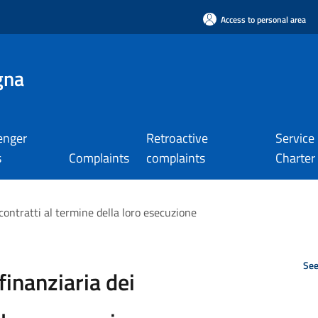
Access to personal area
gna
enger
Retroactive
Service
s
Complaints
complaints
Charter
contratti al termine della loro esecuzione
See
finanziaria dei