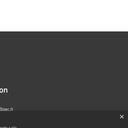
ion
@pec.it
×
mento e alla