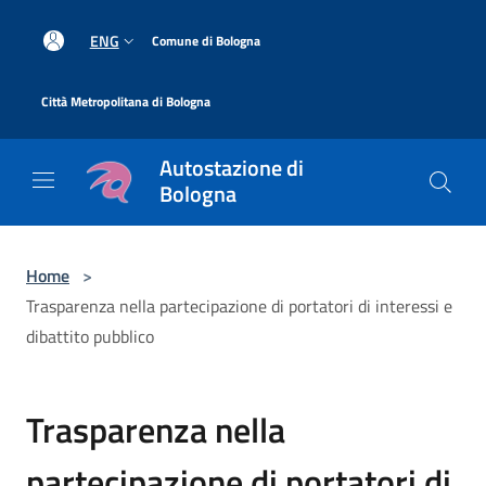
Salta al contenuto principale
|
ENG
Comune di Bologna
|
Città Metropolitana di Bologna
Autostazione di
Bologna
Home
>
Trasparenza nella partecipazione di portatori di interessi e
dibattito pubblico
Trasparenza nella
partecipazione di portatori di