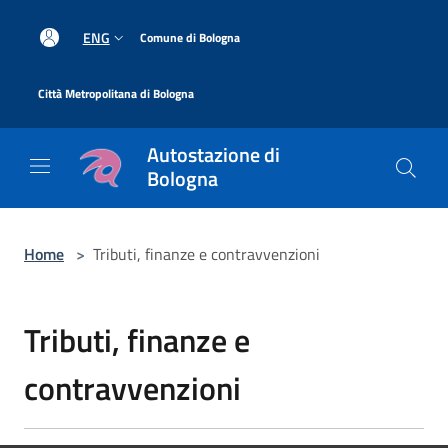
Salta al contenuto principale
|
ENG
Comune di Bologna
|
Città Metropolitana di Bologna
Autostazione di
Bologna
Home
>
Tributi, finanze e contravvenzioni
Tributi, finanze e
contravvenzioni