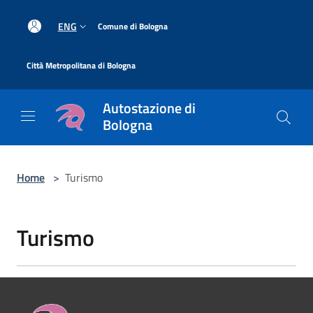
Salta al contenuto principale
|
ENG
Comune di Bologna
|
Città Metropolitana di Bologna
Autostazione di
Bologna
Home
>
Turismo
Turismo