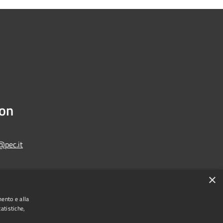
ion
@pec.it
×
Municipium
Admin access
one di Bologna • Powered by
•
mento e alla
atistiche,