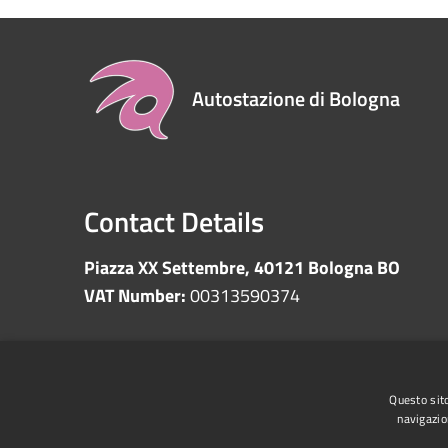
Autostazione di Bologna
Contact Details
Piazza XX Settembre, 40121 Bologna BO
VAT Number:
00313590374
RSS
Accessibility
Privacy
Cookie
Sitemap
Questo sito
navigazio
Whistleblowing
Data protection
Anti-money 