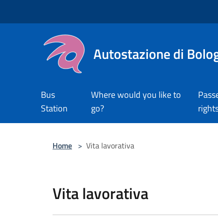
Salta al contenuto principale
Autostazione di Bolo
Bus
Where would you like to
Pass
Station
go?
right
Home
>
Vita lavorativa
Vita lavorativa