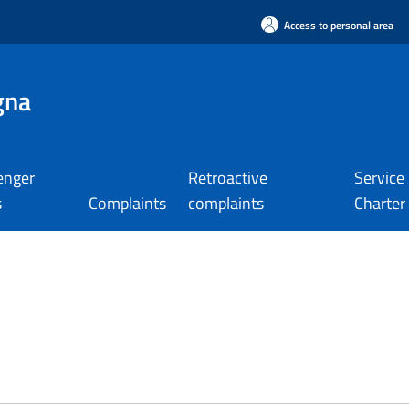
Access to personal area
gna
enger
Retroactive
Service
s
Complaints
complaints
Charter