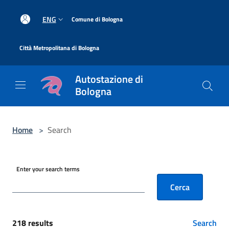
Salta al contenuto principale
|
ENG
Comune di Bologna
|
Città Metropolitana di Bologna
Autostazione di
Bologna
Home
>
Search
Enter your search terms
Cerca
218 results
Search