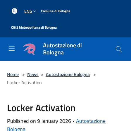
Salta al contenuto principale
|
ENG
Comune di Bologna
|
Città Metropolitana di Bologna
Autostazione di
Bologna
Home
>
News
>
Autostazione Bologna
>
Locker Activation
Locker Activation
Published on 9 January 2026 •
Autostazione
Bologna