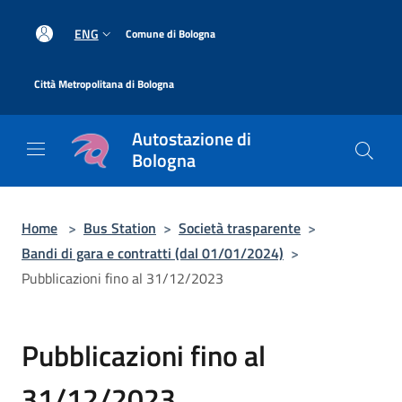
Salta al contenuto principale
|
ENG
Comune di Bologna
|
Città Metropolitana di Bologna
Autostazione di
Bologna
Home
>
Bus Station
>
Società trasparente
>
Bandi di gara e contratti (dal 01/01/2024)
>
Pubblicazioni fino al 31/12/2023
Pubblicazioni fino al
31/12/2023