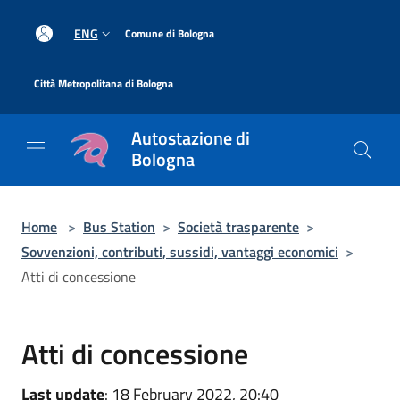
Salta al contenuto principale
|
ENG
Comune di Bologna
|
Città Metropolitana di Bologna
Autostazione di
Bologna
Home
>
Bus Station
>
Società trasparente
>
Sovvenzioni, contributi, sussidi, vantaggi economici
>
Atti di concessione
Atti di concessione
Last update
: 18 February 2022, 20:40