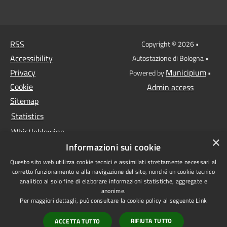
RSS
Copyright © 2026 •
Accessibility
Autostazione di Bologna •
Privacy
Municipium
Powered by
•
Cookie
Admin access
Sitemap
Statistics
Whistleblowing
×
Informazioni sui cookie
Data protection
Questo sito web utilizza cookie tecnici e assimilati strettamente necessari al
Anti-money laundering
corretto funzionamento e alla navigazione del sito, nonché un cookie tecnico
Supplier register
analitico al solo fine di elaborare informazioni statistiche, aggregate e
anonime.
Video surveillance
Per maggiori dettagli, può consultare la cookie policy al seguente
Link
Declaration of
RIFIUTA TUTTO
ACCETTA TUTTO
accessibility