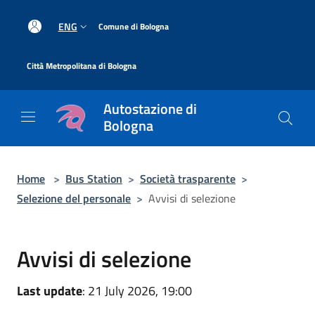
Salta al contenuto principale
|
ENG
Comune di Bologna
|
Città Metropolitana di Bologna
Autostazione di
Bologna
Home
>
Bus Station
>
Società trasparente
>
Selezione del personale
>
Avvisi di selezione
Avvisi di selezione
Last update
: 21 July 2026, 19:00