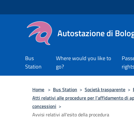
Salta al contenuto principale
Autostazione di Bolo
Bus
Where would you like to
Pass
Station
go?
right
Home
>
Bus Station
>
Società trasparente
>
Atti relativi alle procedure per l’affidamento di ap
concessioni
>
Avvisi relativi all'esito della procedura