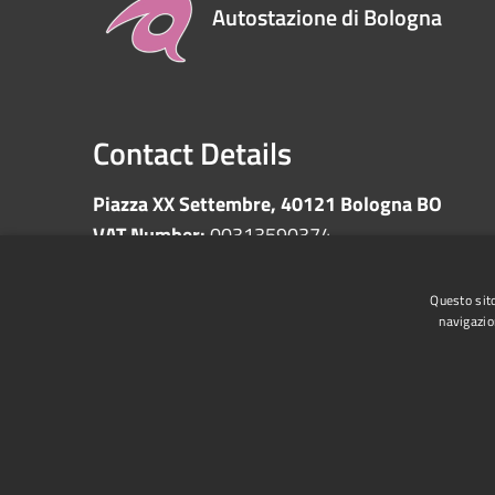
Autostazione di Bologna
Contact Details
Piazza XX Settembre, 40121 Bologna BO
VAT Number:
00313590374
Questo sito
navigazio
RSS
Accessibility
Privacy
Cookie
Sitemap
Whistleblowing
Data protection
Anti-money 
Supplier register
Video surveillance
Declarati
1522 - Non sei sola