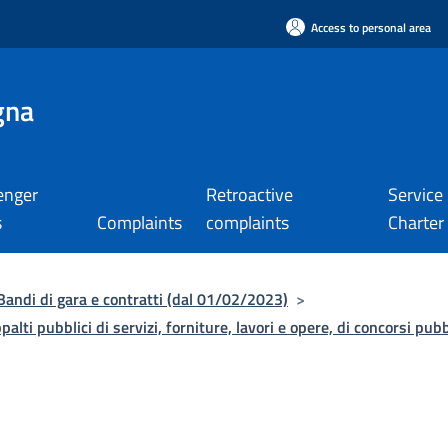
Access to personal area
gna
enger
Retroactive
Service
s
Complaints
complaints
Charter
Bandi di gara e contratti (dal 01/02/2023)
>
palti pubblici di servizi, forniture, lavori e opere, di concorsi pubb