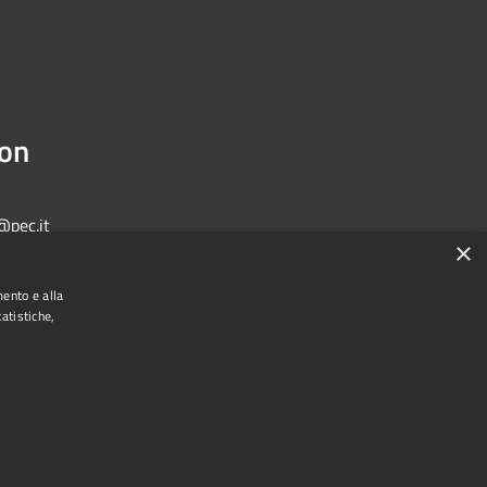
ion
@pec.it
×
mento e alla
atistiche,
Municipium
Admin access
one di Bologna • Powered by
•