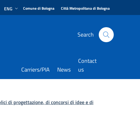
|
|
ENG
Comune di Bologna
Città Metropolitana di Bologna
Search
Contact
Carriers/PIA
News
us
lici di progettazione, di concorsi di idee e di