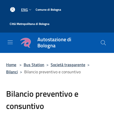
Salta al contenuto principale
|
ENG
Comune di Bologna
|
Città Metropolitana di Bologna
Autostazione di
Bologna
Home
>
Bus Station
>
Società trasparente
>
Bilanci
>
Bilancio preventivo e consuntivo
Bilancio preventivo e
consuntivo