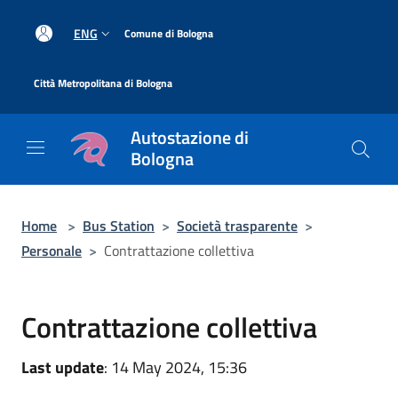
Salta al contenuto principale
|
ENG
Comune di Bologna
|
Città Metropolitana di Bologna
Autostazione di
Bologna
Home
>
Bus Station
>
Società trasparente
>
Personale
>
Contrattazione collettiva
Contrattazione collettiva
Last update
: 14 May 2024, 15:36