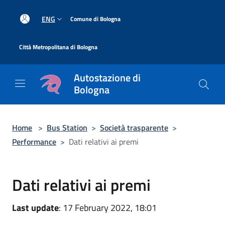
Salta al contenuto principale
|
ENG
Comune di Bologna
|
Città Metropolitana di Bologna
Autostazione di
Bologna
Home
>
Bus Station
>
Società trasparente
>
Performance
>
Dati relativi ai premi
Dati relativi ai premi
Last update
: 17 February 2022, 18:01