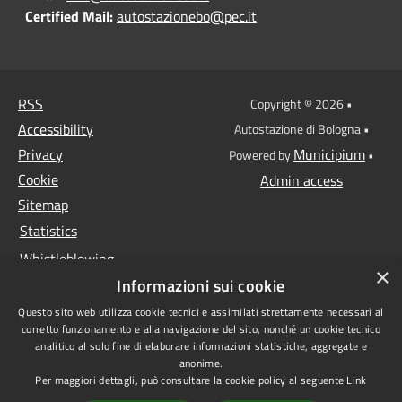
Certified Mail:
autostazionebo@pec.it
RSS
Copyright © 2026 •
Accessibility
Autostazione di Bologna •
Privacy
Municipium
Powered by
•
Cookie
Admin access
Sitemap
Statistics
Whistleblowing
×
Informazioni sui cookie
Data protection
Questo sito web utilizza cookie tecnici e assimilati strettamente necessari al
Anti-money laundering
corretto funzionamento e alla navigazione del sito, nonché un cookie tecnico
Supplier register
analitico al solo fine di elaborare informazioni statistiche, aggregate e
anonime.
Video surveillance
Per maggiori dettagli, può consultare la cookie policy al seguente
Link
Declaration of