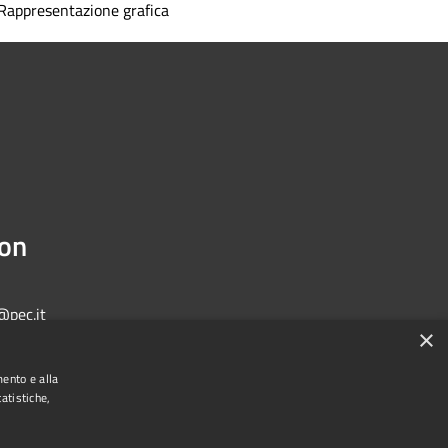
Rappresentazione grafica
ion
@pec.it
×
mento e alla
atistiche,
Municipium
Admin access
one di Bologna • Powered by
•