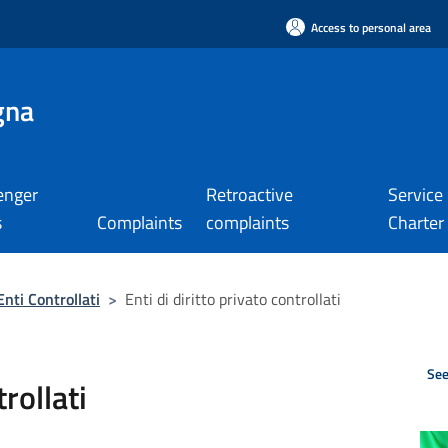
Access to personal area
gna
enger
Retroactive
Service
s
Complaints
complaints
Charter
Enti Controllati
>
Enti di diritto privato controllati
See
trollati