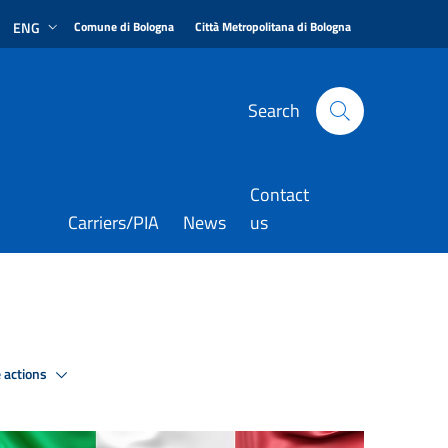
|
|
ENG
Comune di Bologna
Città Metropolitana di Bologna
Search
Contact
Carriers/PIA
News
us
 actions