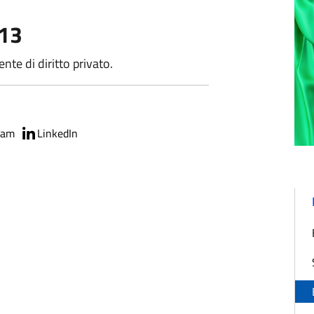
013
nte di diritto privato.
ram
LinkedIn