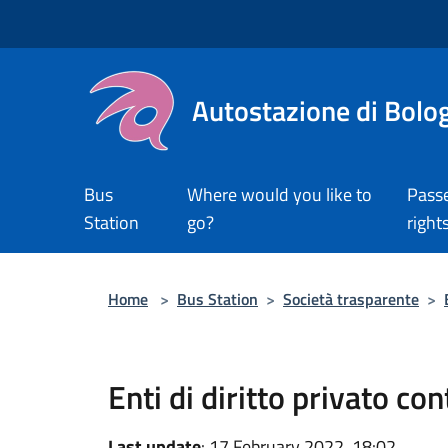
Salta al contenuto principale
Autostazione di Bolo
Bus
Where would you like to
Pass
Station
go?
right
Home
>
Bus Station
>
Società trasparente
>
Enti di diritto privato con
Last update
: 17 February 2022, 18:02