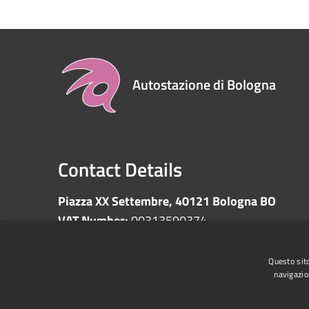
Autostazione di Bologna
Contact Details
Piazza XX Settembre, 40121 Bologna BO
VAT Number:
00313590374
Questo sito
navigazio
RSS
Accessibility
Privacy
Cookie
Sitemap