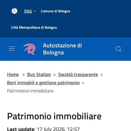
Salta al contenuto principale
|
ENG
Comune di Bologna
|
Città Metropolitana di Bologna
Autostazione di
Bologna
Home
>
Bus Station
>
Società trasparente
>
Beni immobili e gestione patrimonio
>
Patrimonio immobiliare
Patrimonio immobiliare
Last update
: 17 July 2026, 12:57