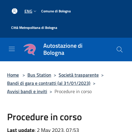
Salta al contenuto principale
|
ENG
Comune di Bologna
|
Città Metropolitana di Bologna
Autostazione di
Bologna
Home
>
Bus Station
>
Società trasparente
>
Bandi di gara e contratti (al 31/01/2023)
>
Avvisi bandi e inviti
>
Procedure in corso
Procedure in corso
Last update
: 2 May 2023, 07:53