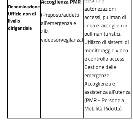
Gestione
Accoglienza PMR
Denominazione
autorizzazioni
Ufficio non di
(Preposti/addetti
accessi, pullman di
livello
all'emergenza e
linea e accoglienza
dirigenziale
alla
pullman turistici.
videosorvegilanza)
Utilizzo di sistemi di
monitoraggio video
e controllo accessi
Gestione delle
emergenze
Accoglienza e
assistenza all'utenza
(PMR - Persone a
Mobilità Ridotta)