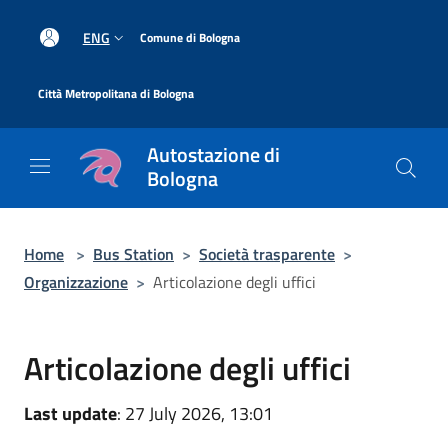
Salta al contenuto principale
|
ENG
Comune di Bologna
|
Città Metropolitana di Bologna
Autostazione di
Bologna
Home
>
Bus Station
>
Società trasparente
>
Organizzazione
>
Articolazione degli uffici
Articolazione degli uffici
Last update
: 27 July 2026, 13:01