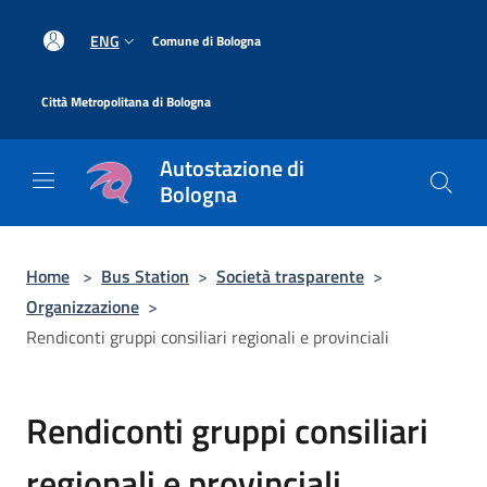
Salta al contenuto principale
|
ENG
Comune di Bologna
|
Città Metropolitana di Bologna
Autostazione di
Bologna
Home
>
Bus Station
>
Società trasparente
>
Organizzazione
>
Rendiconti gruppi consiliari regionali e provinciali
Rendiconti gruppi consiliari
regionali e provinciali