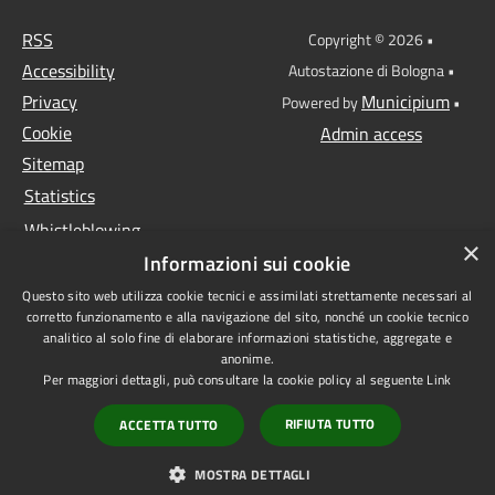
RSS
Copyright © 2026 •
Accessibility
Autostazione di Bologna •
Privacy
Municipium
Powered by
•
Cookie
Admin access
Sitemap
Statistics
Whistleblowing
×
Informazioni sui cookie
Data protection
Questo sito web utilizza cookie tecnici e assimilati strettamente necessari al
Anti-money laundering
corretto funzionamento e alla navigazione del sito, nonché un cookie tecnico
Supplier register
analitico al solo fine di elaborare informazioni statistiche, aggregate e
anonime.
Video surveillance
Per maggiori dettagli, può consultare la cookie policy al seguente
Link
Declaration of
RIFIUTA TUTTO
ACCETTA TUTTO
accessibility
1522 - Non sei sola
MOSTRA DETTAGLI