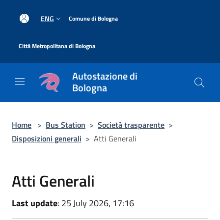
Salta al contenuto principale
|
ENG
Comune di Bologna
|
Città Metropolitana di Bologna
Autostazione di
Bologna
Home
>
Bus Station
>
Società trasparente
>
Disposizioni generali
>
Atti Generali
Atti Generali
Last update
: 25 July 2026, 17:16