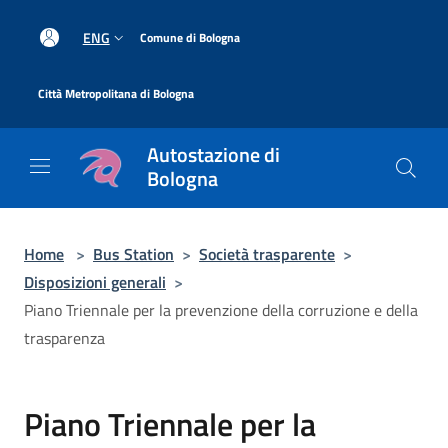
Salta al contenuto principale
|
ENG
Comune di Bologna
|
Città Metropolitana di Bologna
Autostazione di
Bologna
Home
>
Bus Station
>
Società trasparente
>
Disposizioni generali
>
Piano Triennale per la prevenzione della corruzione e della
trasparenza
Piano Triennale per la