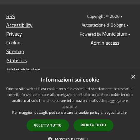
RSS
Copyright © 2026 •
Accessibility
Autostazione di Bologna •
Privacy
Municipium
Powered by
•
Cookie
Admin access
Sitemap
Statistics
Whistleblowing
×
Informazioni sui cookie
Data protection
Questo sito web utilizza cookie tecnici e assimilati strettamente necessari al
Anti-money laundering
corretto funzionamento e alla navigazione del sito, nonché un cookie tecnico
Supplier register
analitico al solo fine di elaborare informazioni statistiche, aggregate e
anonime.
Video surveillance
Per maggiori dettagli, può consultare la cookie policy al seguente
Link
Declaration of
RIFIUTA TUTTO
ACCETTA TUTTO
accessibility
1522 - Non sei sola
MOSTRA DETTAGLI