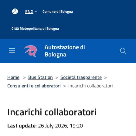
Salta al contenuto principale
|
ENG
Comune di Bologna
|
Città Metropolitana di Bologna
Autostazione di
Bologna
Home
>
Bus Station
>
Società trasparente
>
Consulenti e collaboratori
>
Incarichi collaboratori
Incarichi collaboratori
Last update
: 26 July 2026, 19:20