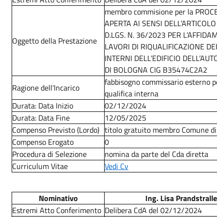
membro commisione per la PRO
APERTA AI SENSI DELL’ARTICOLO
D.LGS. N. 36/2023 PER L’AFFIDA
Oggetto della Prestazione
LAVORI DI RIQUALIFICAZIONE DE
INTERNI DELL’EDIFICIO DELL’AU
DI BOLOGNA CIG B35474C2A2
fabbisogno commissario esterno 
Ragione dell'Incarico
qualifica interna
Durata: Data Inizio
02/12/2024
Durata: Data Fine
12/05/2025
Compenso Previsto (Lordo)
titolo gratuito membro Comune di
Compenso Erogato
0
Procedura di Selezione
nomina da parte del Cda diretta
Curriculum Vitae
Vedi Cv
Nominativo
Ing. Lisa Prandstralle
Estremi Atto Conferimento
Delibera CdA del 02/12/2024