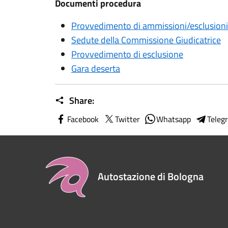
Documenti procedura
Provvedimento di ammissioni/esclusioni
Sedute della Commissione Giudicatrice
Provvedimento di esclusione
Gara deserta
Share:
Facebook
Twitter
Whatsapp
Teleg
Autostazione di Bologna