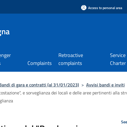
Access to personal area
gna
enger
Retroactive
Service
s
Complaints
complaints
Charter
Bandi di gara e contratti (al 31/01/2023)
>
Avvisi bandi e inviti
tazione", e sorveglianza dei locali e delle aree pertinenti alla st
glianza
See