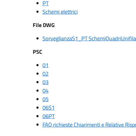
PT
Schemi elettrici
File DWG
SorveglianzaS1_PT SchemiQuadriUnifilar
PSC
01
02
03
04
05
06S1
06PT
FAQ richieste Chiarimenti e Relative Ris