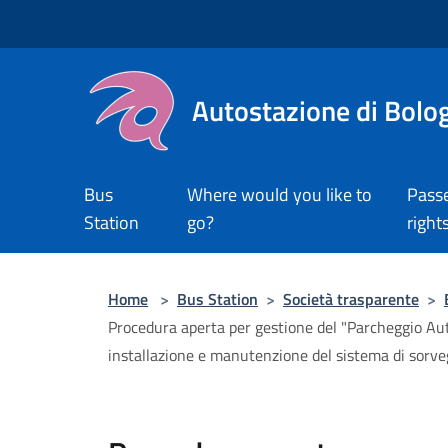
Salta al contenuto principale
Autostazione di Bolo
Bus
Where would you like to
Pass
Station
go?
right
Home
>
Bus Station
>
Società trasparente
>
Procedura aperta per gestione del "Parcheggio Autos
installazione e manutenzione del sistema di sorve