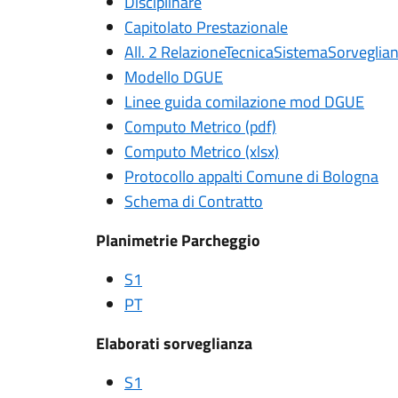
Disciplinare
Capitolato Prestazionale
All. 2 RelazioneTecnicaSistemaSorveglia
Modello DGUE
Linee guida comilazione mod DGUE
Computo Metrico (pdf)
Computo Metrico (xlsx)
Protocollo appalti Comune di Bologna
Schema di Contratto
Planimetrie Parcheggio
S1
PT
Elaborati sorveglianza
S1